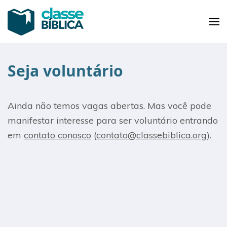
Pular
para
Classe Bíblica
Sua plataforma de educação bíblica
o
conteúdo
(pressione
Seja voluntário
Enter)
Ainda não temos vagas abertas. Mas você pode
manifestar interesse para ser voluntário entrando
em
contato conosco
(
contato@classebiblica.org
).