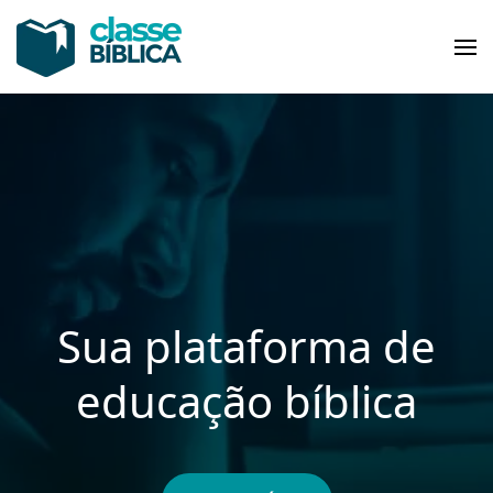
Pular
para
Classe Bíblica
Sua plataforma de educação bíblica
o
conteúdo
(pressione
Enter)
Sua plataforma de
educação bíblica