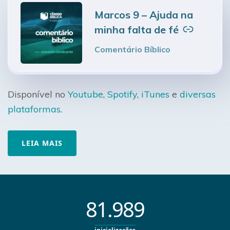
–
Marcos 9 – Ajuda na
minha falta de fé
Comentário Bíblico
Disponível no
Youtube
,
Spotify
,
iTunes
e
diversas
plataformas
.
LEIA MAIS
81.989