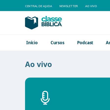
Pular
CENTRAL DE AJUDA
NEWSLETTER
AO VIVO
para
o
conteúdo
Classe Bíblica
Sua plataforma de educaçã
(pressione
Enter)
Início
Cursos
Podcast
A
Ao vivo