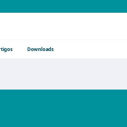
o bíblica
rtigos
Downloads