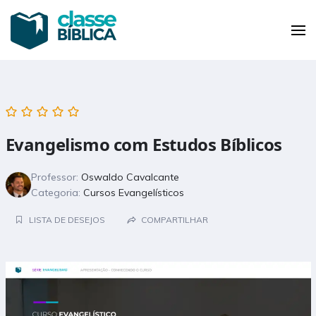
Pular
para
Classe Bíblica
Sua plataforma de educação bíblica
o
conteúdo
(pressione
Enter)
Evangelismo com Estudos Bíblicos
Professor:
Oswaldo Cavalcante
Categoria:
Cursos Evangelísticos
LISTA DE DESEJOS
COMPARTILHAR