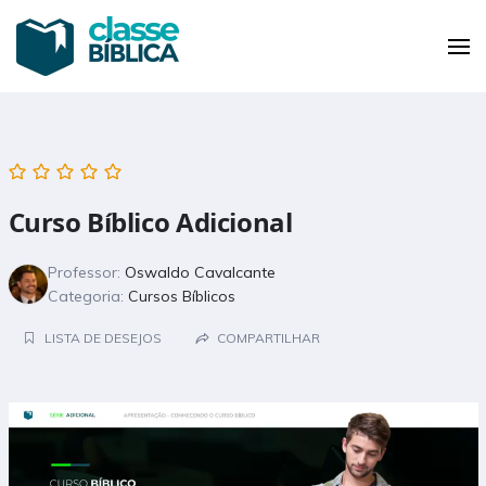
Pular
para
Classe Bíblica
Sua plataforma de educação bíblica
o
conteúdo
(pressione
Enter)
Curso Bíblico Adicional
Professor:
Oswaldo Cavalcante
Categoria:
Cursos Bíblicos
LISTA DE DESEJOS
COMPARTILHAR